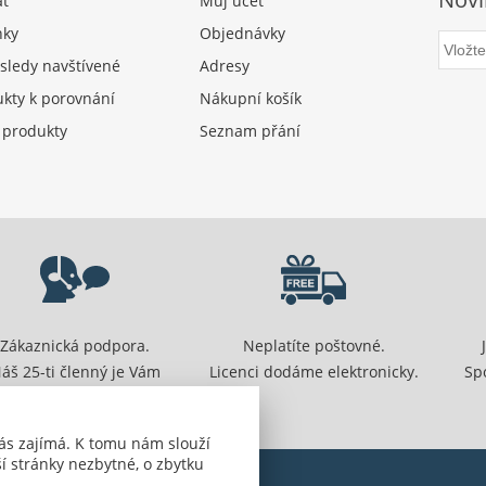
at
Můj účet
nky
Objednávky
sledy navštívené
Adresy
kty k porovnání
Nákupní košík
 produkty
Seznam přání
Zákaznická podpora.
Neplatíte poštovné.
áš 25-ti členný je Vám
Licenci dodáme elektronicky.
Sp
připraven pomoci.
ás zajímá. K tomu nám slouží
í stránky nezbytné, o zbytku