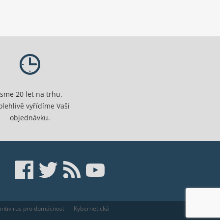
Jsme 20 let na trhu.
olehlivě vyřídíme Vaši
objednávku.
ntivirus pro domácnost
Kybernetická