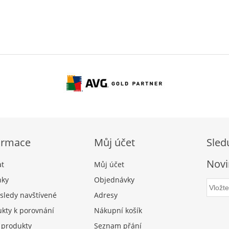
ormace
Můj účet
Sled
Novi
at
Můj účet
nky
Objednávky
sledy navštívené
Adresy
kty k porovnání
Nákupní košík
 produkty
Seznam přání