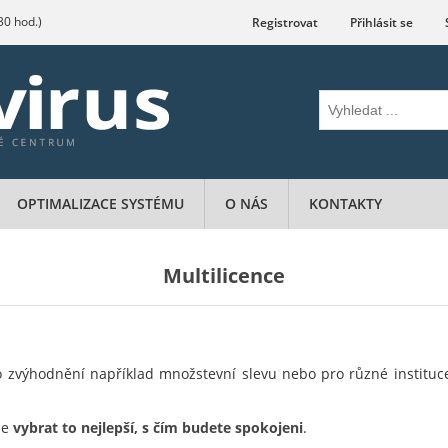
.30 hod.)
Registrovat
Přihlásit se
OPTIMALIZACE SYSTÉMU
O NÁS
KONTAKTY
Multilicence
o zvýhodnění například množstevní slevu nebo pro různé institu
me
vybrat to nejlepší, s čím budete spokojeni
.