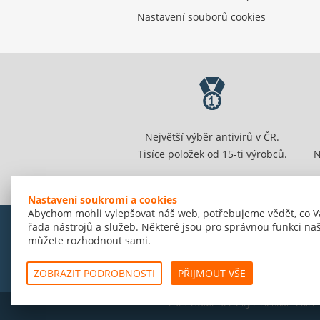
Nastavení souborů cookies
Největší výběr antivirů v ČR.
Tisíce položek od 15-ti výrobců.
N
Nastavení soukromí a cookies
Abychom mohli vylepšovat náš web, potřebujeme vědět, co V
řada nástrojů a služeb. Některé jsou pro správnou funkci naš
můžete rozhodnout sami.
© Amenit Software Solutions, 1998 - 2026
Powered by
nopCommerce
ZOBRAZIT PODROBNOSTI
PŘIJMOUT VŠE
ESET HOME Security Essential - edice