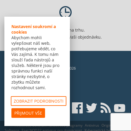
Nastavení soukromí a
Jsme 20 let na trhu.
cookies
Spolehlivě vyřídíme Vaši objednávku.
Abychom mohli
vylepšovat náš web,
potřebujeme vědět, co
Vás zajímá. K tomu nám
slouží řada nástrojů a
služeb. Některé jsou pro
© Amenit Software Solutions, 1998 - 2026
správnou funkci naší
Powered by
nopCommerce
stránky nezbytné, o
zbytku můžete
rozhodnout sami.
ZOBRAZIT PODROBNOSTI
PŘIJMOUT VŠE
Antivirové Centrum - antivirové programy
Antivirus
Originální
Software
Eset NOD32 antivirus pro domácnost
Kybernetická bezpečnost