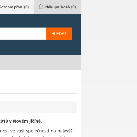
Seznam přání
(0)
Nákupní košík
(0)
HLEDAT
018 v Novém Jičíně.
nost ve vaší společnosti na nejvyšší