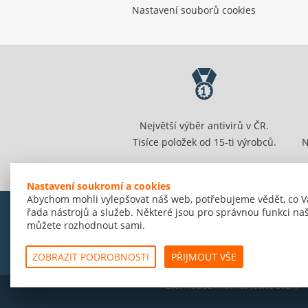
Nastavení souborů cookies
Největší výběr antivirů v ČR.
Tisíce položek od 15-ti výrobců.
N
Nastavení soukromí a cookies
Abychom mohli vylepšovat náš web, potřebujeme vědět, co V
řada nástrojů a služeb. Některé jsou pro správnou funkci naš
můžete rozhodnout sami.
© Amenit Software Solutions, 1998 - 2026
Powered by
nopCommerce
ZOBRAZIT PODROBNOSTI
PŘIJMOUT VŠE
Eset NOD32 Antivirus (edice 2024)