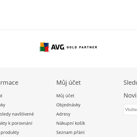
ormace
Můj účet
Sled
Novi
at
Můj účet
nky
Objednávky
sledy navštívené
Adresy
kty k porovnání
Nákupní košík
 produkty
Seznam přání