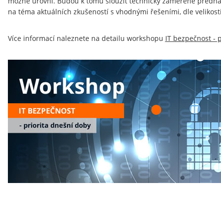
možné úrovni. Budou k tomu sloužit technicky zaměřené přednáš
na téma aktuálních zkušeností s vhodnými řešeními, dle velikost
Více informací naleznete na detailu workshopu
IT bezpečnost - 