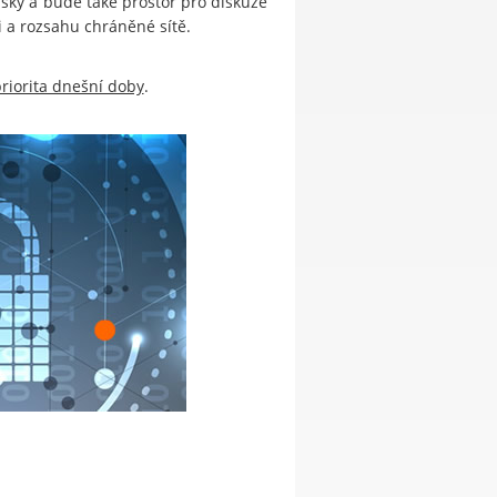
ky a bude také prostor pro diskuze
i a rozsahu chráněné sítě.
priorita dnešní doby
.