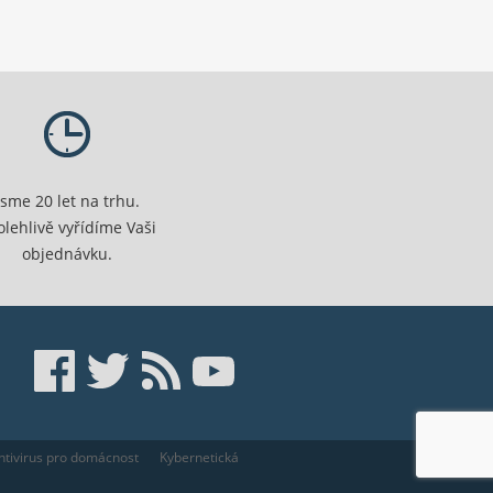
Jsme 20 let na trhu.
olehlivě vyřídíme Vaši
objednávku.
tivirus pro domácnost
Kybernetická