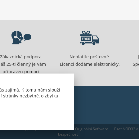
Zákaznická podpora.
Neplatíte poštovné.
áš 25-ti členný je Vám
Licenci dodáme elektronicky.
Sp
připraven pomoci.
ás zajímá. K tomu nám slouží
í stránky nezbytné, o zbytku
Antivirové programy ke stažení zdarma
Originální Software
Eset NOD32 an
bezpečnost