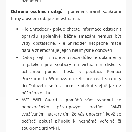
oznámení.
Ochrana osobních údajů
- pomáhá chránit soukromí
firmy a osobní údaje zaměstnanců.
File Shredder - pokud chcete informace odstranit
opravdu spolehlivě, běžné smazání nemusí být
vždy dostatečné. File Shredder bezpečně maže
data a znemožňuje jejich neúmyslné obnovení.
Datový sejf - šifruje a ukládá důležité dokumenty
a jakékoli jiné soubory na virtuálním disku s
ochranou pomocí hesla v počítači. Pomocí
Průzkumníka Windows můžete přenášet soubory
do Datového sejfu a poté je otvírat stejně jako z
běžného disku.
AVG WiFi Guard - pomáhá vám vyhnout se
nebezpečným přístupovým bodům Wi-Fi
využívaným hackery tím, že vás upozorní, když se
počítač pokusí připojit k neznámé veřejné či
soukromé síti Wi-Fi.