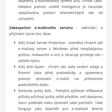
objeveny a klasifikovány týmem AVG Threat Labs.
Detekce pomocí umělé inteligence je neustále
vylepšována pomocí telemetrických dat od
uživatelů.
Zabezpečení e-mailového serveru
- odesílání a
přijímání zpráv bez obav.
AVG Email Server Protection - pomáhá chránit váš
e-mailový server s Windows před nevyžádanou
poštou, malwarem a viry a zkracuje prostoje vás i
vašeho týmu.
AVG Anti-Spam - chrání vás, vaše osobní údaje a
firemní data před podvodníky a spammery
pomocí testování e-mailů na přítomnost
podezřelého kódu.
Kontrola pošty AVG - Pomáhá zjišťovat infikované
přílohy příchozí pošty ještě předtím, než dostanou
šanci poškodit nebo zpomalit vaše počítače. Také
funguje jako doplněk pro e-mailové klienty