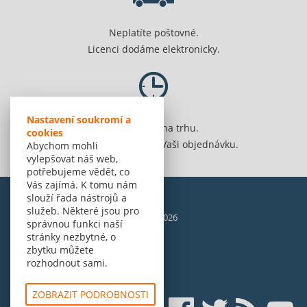
Neplatíte poštovné.
Licenci dodáme elektronicky.
Nastavení soukromí a
Jsme 20 let na trhu.
cookies
Spolehlivě vyřídíme Vaši objednávku.
Abychom mohli
vylepšovat náš web,
potřebujeme vědět, co
Vás zajímá. K tomu nám
slouží řada nástrojů a
služeb. Některé jsou pro
© Amenit Software Solutions, 1998 - 2026
správnou funkci naší
Powered by
nopCommerce
stránky nezbytné, o
zbytku můžete
rozhodnout sami.
ZOBRAZIT PODROBNOSTI