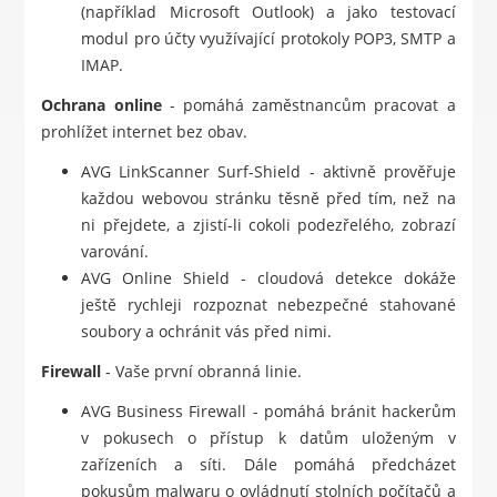
(například Microsoft Outlook) a jako testovací
modul pro účty využívající protokoly POP3, SMTP a
IMAP.
Ochrana online
- pomáhá zaměstnancům pracovat a
prohlížet internet bez obav.
AVG LinkScanner Surf-Shield - aktivně prověřuje
každou webovou stránku těsně před tím, než na
ni přejdete, a zjistí-li cokoli podezřelého, zobrazí
varování.
AVG Online Shield - cloudová detekce dokáže
ještě rychleji rozpoznat nebezpečné stahované
soubory a ochránit vás před nimi.
Firewall
- Vaše první obranná linie.
AVG Business Firewall - pomáhá bránit hackerům
v pokusech o přístup k datům uloženým v
zařízeních a síti. Dále pomáhá předcházet
pokusům malwaru o ovládnutí stolních počítačů a