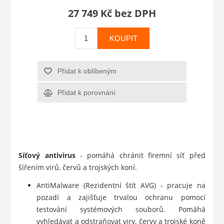
27 749 Kč bez DPH
KOUPIT
Přidat k oblíbeným
Přidat k porovnání
Síťový antivirus
- pomáhá chránit firemní síť před
šířením virů, červů a trojských koní.
AntiMalware (Rezidentní štít AVG) - pracuje na
pozadí a zajišťuje trvalou ochranu pomocí
testování systémových souborů. Pomáhá
vyhledávat a odstraňovat viry, červy a trojské koně