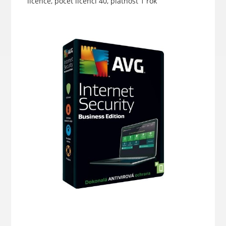
licence, počet licencí 40, platnost 1 rok