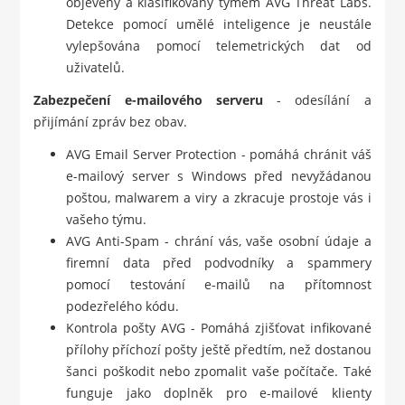
objeveny a klasifikovány týmem AVG Threat Labs.
Detekce pomocí umělé inteligence je neustále
vylepšována pomocí telemetrických dat od
uživatelů.
Zabezpečení e-mailového serveru
- odesílání a
přijímání zpráv bez obav.
AVG Email Server Protection - pomáhá chránit váš
e-mailový server s Windows před nevyžádanou
poštou, malwarem a viry a zkracuje prostoje vás i
vašeho týmu.
AVG Anti-Spam - chrání vás, vaše osobní údaje a
firemní data před podvodníky a spammery
pomocí testování e-mailů na přítomnost
podezřelého kódu.
Kontrola pošty AVG - Pomáhá zjišťovat infikované
přílohy příchozí pošty ještě předtím, než dostanou
šanci poškodit nebo zpomalit vaše počítače. Také
funguje jako doplněk pro e-mailové klienty