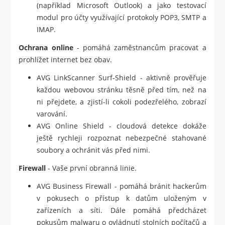
(například Microsoft Outlook) a jako testovací
modul pro účty využívající protokoly POP3, SMTP a
IMAP.
Ochrana online
- pomáhá zaměstnancům pracovat a
prohlížet internet bez obav.
AVG LinkScanner Surf-Shield - aktivně prověřuje
každou webovou stránku těsně před tím, než na
ni přejdete, a zjistí-li cokoli podezřelého, zobrazí
varování.
AVG Online Shield - cloudová detekce dokáže
ještě rychleji rozpoznat nebezpečné stahované
soubory a ochránit vás před nimi.
Firewall
- Vaše první obranná linie.
AVG Business Firewall - pomáhá bránit hackerům
v pokusech o přístup k datům uloženým v
zařízeních a síti. Dále pomáhá předcházet
pokusům malwaru o ovládnutí stolních počítačů a