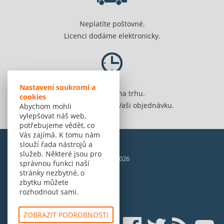
Neplatíte poštovné.
Licenci dodáme elektronicky.
Nastavení soukromí a
Jsme 20 let na trhu.
cookies
Spolehlivě vyřídíme Vaši objednávku.
Abychom mohli
vylepšovat náš web,
potřebujeme vědět, co
Vás zajímá. K tomu nám
slouží řada nástrojů a
služeb. Některé jsou pro
© Amenit Software Solutions, 1998 - 2026
správnou funkci naší
Powered by
nopCommerce
stránky nezbytné, o
zbytku můžete
rozhodnout sami.
ZOBRAZIT PODROBNOSTI