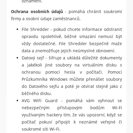
oznámení.
Ochrana osobních údajů
- pomáhá chránit soukromí
firmy a osobní údaje zaměstnanců.
File Shredder - pokud chcete informace odstranit
opravdu spolehlivě, běžné smazání nemusí být
vždy dostatečné. File Shredder bezpečně maže
data a znemožňuje jejich neúmyslné obnovení.
Datový sejf - šifruje a ukládá důležité dokumenty
a jakékoli jiné soubory na virtuálním disku s
ochranou pomocí hesla v počítači. Pomocí
Průzkumníka Windows můžete přenášet soubory
do Datového sejfu a poté je otvírat stejně jako z
běžného disku.
AVG WiFi Guard - pomáhá vám vyhnout se
nebezpečným přístupovým bodům Wi-Fi
využívaným hackery tím, že vás upozorní, když se
počítač pokusí připojit k neznámé veřejné či
soukromé síti Wi-Fi.