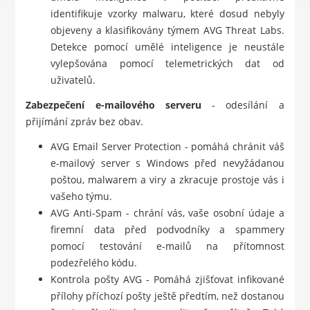
identifikuje vzorky malwaru, které dosud nebyly
objeveny a klasifikovány týmem AVG Threat Labs.
Detekce pomocí umělé inteligence je neustále
vylepšována pomocí telemetrických dat od
uživatelů.
Zabezpečení e-mailového serveru
- odesílání a
přijímání zpráv bez obav.
AVG Email Server Protection - pomáhá chránit váš
e-mailový server s Windows před nevyžádanou
poštou, malwarem a viry a zkracuje prostoje vás i
vašeho týmu.
AVG Anti-Spam - chrání vás, vaše osobní údaje a
firemní data před podvodníky a spammery
pomocí testování e-mailů na přítomnost
podezřelého kódu.
Kontrola pošty AVG - Pomáhá zjišťovat infikované
přílohy příchozí pošty ještě předtím, než dostanou