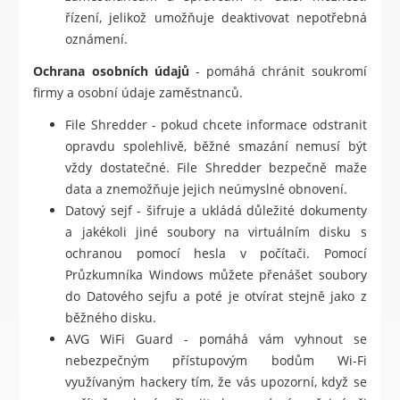
řízení, jelikož umožňuje deaktivovat nepotřebná
oznámení.
Ochrana osobních údajů
- pomáhá chránit soukromí
firmy a osobní údaje zaměstnanců.
File Shredder - pokud chcete informace odstranit
opravdu spolehlivě, běžné smazání nemusí být
vždy dostatečné. File Shredder bezpečně maže
data a znemožňuje jejich neúmyslné obnovení.
Datový sejf - šifruje a ukládá důležité dokumenty
a jakékoli jiné soubory na virtuálním disku s
ochranou pomocí hesla v počítači. Pomocí
Průzkumníka Windows můžete přenášet soubory
do Datového sejfu a poté je otvírat stejně jako z
běžného disku.
AVG WiFi Guard - pomáhá vám vyhnout se
nebezpečným přístupovým bodům Wi-Fi
využívaným hackery tím, že vás upozorní, když se