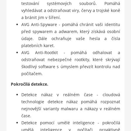
testování systémových souborů. Pomáhá
vyhledávat a odstraňovat viry, červy a trojské koně
a bránit jim v šíření.
AVG Anti-Spyware - pomáhá chránit vaši identitu
před spywarem a adwarem, který získává osobní
údaje. Dále ochraňuje vaše hesla a čísla
platebních karet.
AVG Anti-Rootkit - pomáhá odhalovat a
odstraňovat nebezpečné rootkity, které skrývají
škodlivý software s úmyslem převzít kontrolu nad
počítačem.
Pokročilá detekce.
Detekce nákaz v reálném čase - cloudová
technologie detekce nákaz pomáhá rozpoznat
nejnovější varianty malwaru a nákazy v reálném
čase.
Detekce pomocí umělé inteligence - pokročilá
umělá inteligence v počítači proaktivně