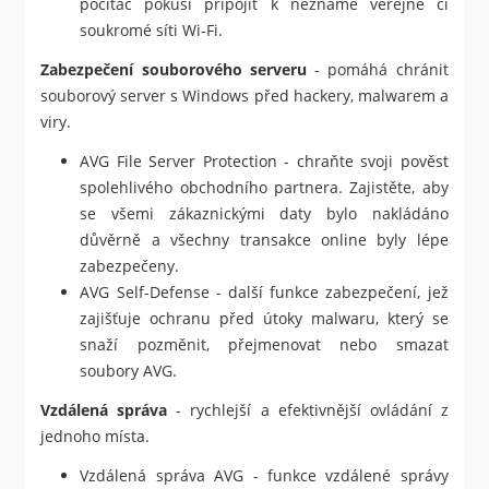
počítač pokusí připojit k neznámé veřejné či
soukromé síti Wi-Fi.
Zabezpečení souborového serveru
- pomáhá chránit
souborový server s Windows před hackery, malwarem a
viry.
AVG File Server Protection - chraňte svoji pověst
spolehlivého obchodního partnera. Zajistěte, aby
se všemi zákaznickými daty bylo nakládáno
důvěrně a všechny transakce online byly lépe
zabezpečeny.
AVG Self-Defense - další funkce zabezpečení, jež
zajišťuje ochranu před útoky malwaru, který se
snaží pozměnit, přejmenovat nebo smazat
soubory AVG.
Vzdálená správa
- rychlejší a efektivnější ovládání z
jednoho místa.
Vzdálená správa AVG - funkce vzdálené správy