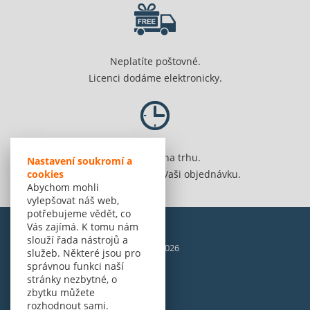
Neplatíte poštovné.
Licenci dodáme elektronicky.
Jsme 20 let na trhu.
Nastavení soukromí a
cookies
Spolehlivě vyřídíme Vaši objednávku.
Abychom mohli
vylepšovat náš web,
potřebujeme vědět, co
Vás zajímá. K tomu nám
slouží řada nástrojů a
© Amenit Software Solutions, 1998 - 2026
služeb. Některé jsou pro
Powered by
nopCommerce
správnou funkci naší
stránky nezbytné, o
zbytku můžete
rozhodnout sami.