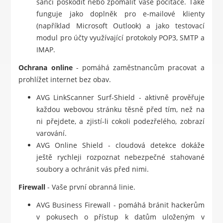
šanci poškodit nebo zpomalit vaše počítače. Také
funguje jako doplněk pro e-mailové klienty
(například Microsoft Outlook) a jako testovací
modul pro účty využívající protokoly POP3, SMTP a
IMAP.
Ochrana online
- pomáhá zaměstnancům pracovat a
prohlížet internet bez obav.
AVG LinkScanner Surf-Shield - aktivně prověřuje
každou webovou stránku těsně před tím, než na
ni přejdete, a zjistí-li cokoli podezřelého, zobrazí
varování.
AVG Online Shield - cloudová detekce dokáže
ještě rychleji rozpoznat nebezpečné stahované
soubory a ochránit vás před nimi.
Firewall
- Vaše první obranná linie.
AVG Business Firewall - pomáhá bránit hackerům
v pokusech o přístup k datům uloženým v