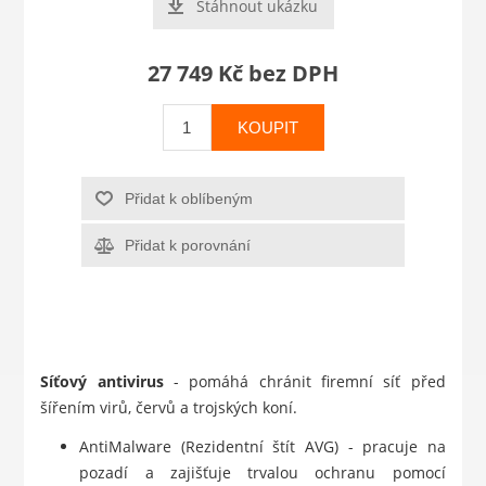
Stáhnout ukázku
27 749 Kč bez DPH
KOUPIT
Přidat k oblíbeným
Přidat k porovnání
Síťový antivirus
- pomáhá chránit firemní síť před
šířením virů, červů a trojských koní.
AntiMalware (Rezidentní štít AVG) - pracuje na
pozadí a zajišťuje trvalou ochranu pomocí