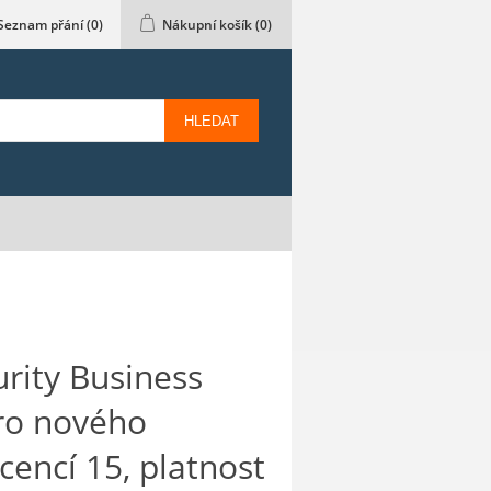
Seznam přání
(0)
Nákupní košík
(0)
HLEDAT
rity Business
pro nového
icencí 15, platnost