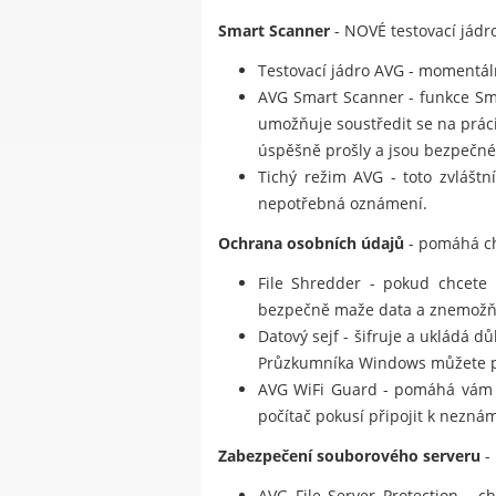
Smart Scanner
- NOVÉ testovací jádro
Testovací jádro AVG - momentálně
AVG Smart Scanner - funkce Smar
umožňuje soustředit se na prác
úspěšně prošly a jsou bezpečné
Tichý režim AVG - toto zvláštn
nepotřebná oznámení.
Ochrana osobních údajů
- pomáhá ch
File Shredder - pokud chcete 
bezpečně maže data a znemožňu
Datový sejf - šifruje a ukládá 
Průzkumníka Windows můžete pře
AVG WiFi Guard - pomáhá vám 
počítač pokusí připojit k neznám
Zabezpečení souborového serveru
-
AVG File Server Protection - c