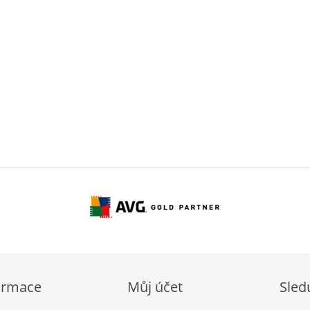
ormace
Můj účet
Sled