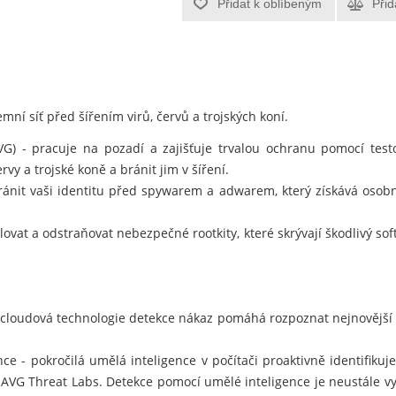
Přidat k oblíbeným
Přid
mní síť před šířením virů, červů a trojských koní.
AVG) - pracuje na pozadí a zajišťuje trvalou ochranu pomocí te
rvy a trojské koně a bránit jim v šíření.
nit vaši identitu před spywarem a adwarem, který získává osobn
ovat a odstraňovat nebezpečné rootkity, které skrývají škodlivý so
 cloudová technologie detekce nákaz pomáhá rozpoznat nejnovější
e - pokročilá umělá inteligence v počítači proaktivně identifiku
 AVG Threat Labs. Detekce pomocí umělé inteligence je neustále v