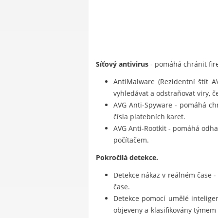
Síťový antivirus
- pomáhá chránit fire
AntiMalware (Rezidentní štít 
vyhledávat a odstraňovat viry, če
AVG Anti-Spyware - pomáhá chrá
čísla platebních karet.
AVG Anti-Rootkit - pomáhá odhal
počítačem.
Pokročilá detekce.
Detekce nákaz v reálném čase -
čase.
Detekce pomocí umělé inteligenc
objeveny a klasifikovány týmem