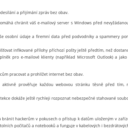
desílání a přijímání zpráv bez obav.
 pomáhá chránit váš e-mailový server s Windows před nevyžádanou
aše osobní údaje a firemní data před podvodníky a spammery pom
šťovat infikované přílohy příchozí pošty ještě předtím, než dosta
plněk pro e-mailové klienty (například Microsoft Outlook) a jako 
m pracovat a prohlížet internet bez obav.
 aktivně prověřuje každou webovou stránku těsně před tím, než
tekce dokáže ještě rychleji rozpoznat nebezpečné stahované soubo
 bránit hackerům v pokusech o přístup k datům uloženým v zaříz
lních počítačů a notebooků a funguje v kabelových i bezdrátových