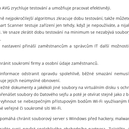
 AVG zrychluje testování a umožňuje pracovat efektivněji.
 nejpokročilejší algoritmus zkracuje dobu testování, takže můžete 
t Scanner testuje zařízení jen tehdy, když je nepoužíváte, a nij
i. Ve snaze zkrátit dobu testování na minimum se nezabývá soubory
.
í nastavení přináší zaměstnancům a správcům IT další možnosti 
ránit soukromí firmy a osobní údaje zaměstnanců.
informace odstranit opravdu spolehlivě, běžné smazání nemusí
je jejich neúmyslné obnovení.
důležité dokumenty a jakékoli jiné soubory na virtuálním disku s oc
nášet soubory do Datového sejfu a poté je otvírat stejně jako z 
vyhnout se nebezpečným přístupovým bodům Wi-Fi využívaným hac
é veřejné či soukromé síti Wi-Fi.
 pomáhá chránit souborový server s Windows před hackery, malwar
hraňte svoji pověst spolehlivého obchodního partnera. Zajistěte,