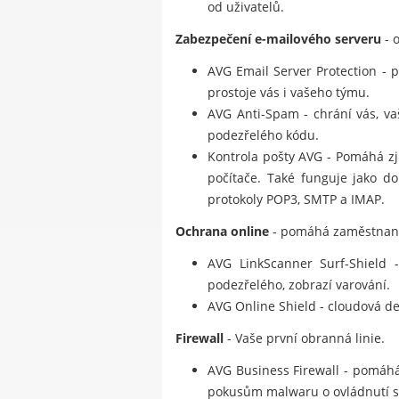
od uživatelů.
Zabezpečení e-mailového serveru
- o
AVG Email Server Protection -
prostoje vás i vašeho týmu.
AVG Anti-Spam - chrání vás, v
podezřelého kódu.
Kontrola pošty AVG - Pomáhá zji
počítače. Také funguje jako do
protokoly POP3, SMTP a IMAP.
Ochrana online
- pomáhá zaměstnanců
AVG LinkScanner Surf-Shield -
podezřelého, zobrazí varování.
AVG Online Shield - cloudová de
Firewall
- Vaše první obranná linie.
AVG Business Firewall - pomáhá
pokusům malwaru o ovládnutí sto