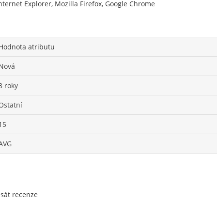
nternet Explorer, Mozilla Firefox, Google Chrome
Hodnota atributu
Nová
3 roky
Ostatní
15
AVG
psát recenze