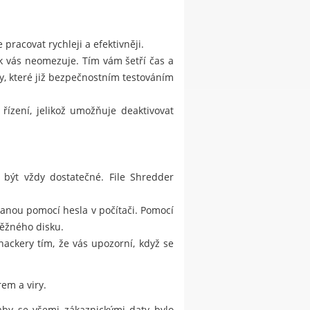
pracovat rychleji a efektivněji.
ak vás neomezuje. Tím vám šetří čas a
, které již bezpečnostním testováním
řízení, jelikož umožňuje deaktivovat
 být vždy dostatečné. File Shredder
hranou pomocí hesla v počítači. Pomocí
běžného disku.
kery tím, že vás upozorní, když se
em a viry.
 aby se všemi zákaznickými daty bylo