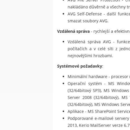
nakládáno důvěrně a všechny tr
AVG Self-Defense - další funkc
smazat soubory AVG.
Vzdálená správa
- rychlejší a efektiv
Vzdálená správa AVG - funkce 
počítačích a v celé síti z jed
nejnovějšími hrozbami.
Systémové požadavky
:
Minimální hardware - procesor 
Operační systém - MS Window
(32/64bitový SP3), MS Windows
Server 2008 (32/64bitový), M
(32/64bitový), MS Windows Serve
Aplikace - MS SharePoint Servic
Podporované e-mailové servery
2013, Kerio MailServer verze 6.7