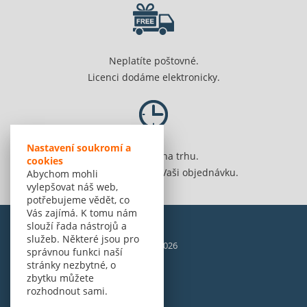
Neplatíte poštovné.
Licenci dodáme elektronicky.
Nastavení soukromí a
Jsme 20 let na trhu.
cookies
Spolehlivě vyřídíme Vaši objednávku.
Abychom mohli
vylepšovat náš web,
potřebujeme vědět, co
Vás zajímá. K tomu nám
slouží řada nástrojů a
služeb. Některé jsou pro
© Amenit Software Solutions, 1998 - 2026
správnou funkci naší
Powered by
nopCommerce
stránky nezbytné, o
zbytku můžete
rozhodnout sami.