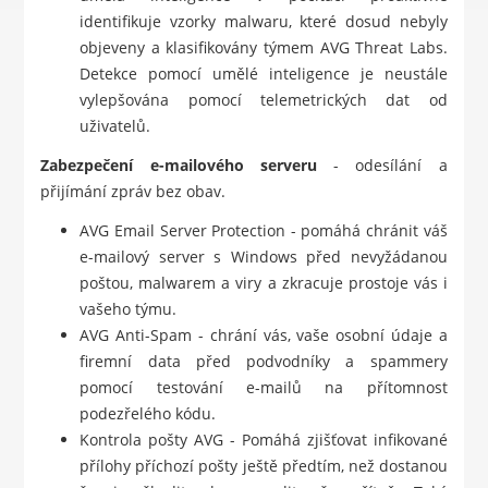
identifikuje vzorky malwaru, které dosud nebyly
objeveny a klasifikovány týmem AVG Threat Labs.
Detekce pomocí umělé inteligence je neustále
vylepšována pomocí telemetrických dat od
uživatelů.
Zabezpečení e-mailového serveru
- odesílání a
přijímání zpráv bez obav.
AVG Email Server Protection - pomáhá chránit váš
e-mailový server s Windows před nevyžádanou
poštou, malwarem a viry a zkracuje prostoje vás i
vašeho týmu.
AVG Anti-Spam - chrání vás, vaše osobní údaje a
firemní data před podvodníky a spammery
pomocí testování e-mailů na přítomnost
podezřelého kódu.
Kontrola pošty AVG - Pomáhá zjišťovat infikované
přílohy příchozí pošty ještě předtím, než dostanou