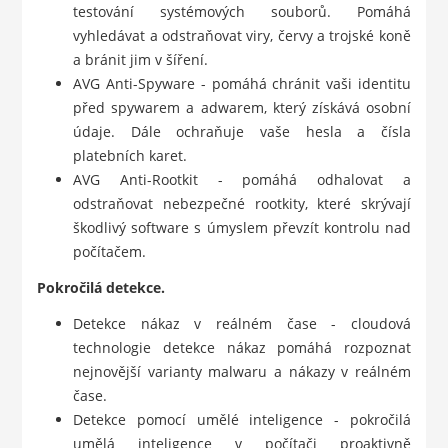
testování systémových souborů. Pomáhá
vyhledávat a odstraňovat viry, červy a trojské koně
a bránit jim v šíření.
AVG Anti-Spyware - pomáhá chránit vaši identitu
před spywarem a adwarem, který získává osobní
údaje. Dále ochraňuje vaše hesla a čísla
platebních karet.
AVG Anti-Rootkit - pomáhá odhalovat a
odstraňovat nebezpečné rootkity, které skrývají
škodlivý software s úmyslem převzít kontrolu nad
počítačem.
Pokročilá detekce.
Detekce nákaz v reálném čase - cloudová
technologie detekce nákaz pomáhá rozpoznat
nejnovější varianty malwaru a nákazy v reálném
čase.
Detekce pomocí umělé inteligence - pokročilá
umělá inteligence v počítači proaktivně