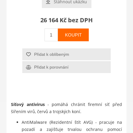
Stáhnout ukázku
26 164 Kč bez DPH
KOUPIT
Přidat k oblíbeným
Přidat k porovnání
Síťový antivirus
- pomáhá chránit firemní síť před
šířením virů, červů a trojských koní.
AntiMalware (Rezidentní štít AVG) - pracuje na
pozadí a zajišťuje trvalou ochranu pomocí