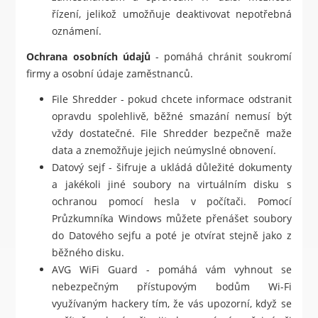
řízení, jelikož umožňuje deaktivovat nepotřebná
oznámení.
Ochrana osobních údajů
- pomáhá chránit soukromí
firmy a osobní údaje zaměstnanců.
File Shredder - pokud chcete informace odstranit
opravdu spolehlivě, běžné smazání nemusí být
vždy dostatečné. File Shredder bezpečně maže
data a znemožňuje jejich neúmyslné obnovení.
Datový sejf - šifruje a ukládá důležité dokumenty
a jakékoli jiné soubory na virtuálním disku s
ochranou pomocí hesla v počítači. Pomocí
Průzkumníka Windows můžete přenášet soubory
do Datového sejfu a poté je otvírat stejně jako z
běžného disku.
AVG WiFi Guard - pomáhá vám vyhnout se
nebezpečným přístupovým bodům Wi-Fi
využívaným hackery tím, že vás upozorní, když se