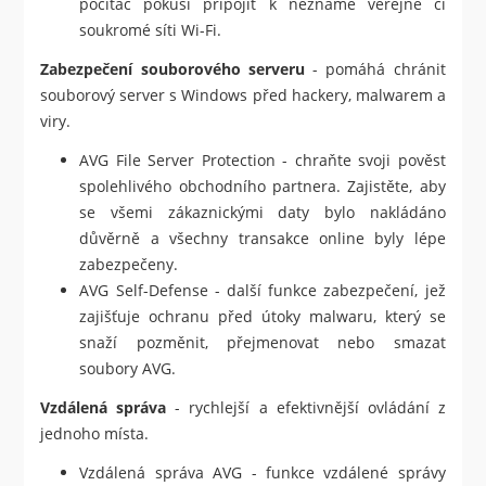
počítač pokusí připojit k neznámé veřejné či
soukromé síti Wi-Fi.
Zabezpečení souborového serveru
- pomáhá chránit
souborový server s Windows před hackery, malwarem a
viry.
AVG File Server Protection - chraňte svoji pověst
spolehlivého obchodního partnera. Zajistěte, aby
se všemi zákaznickými daty bylo nakládáno
důvěrně a všechny transakce online byly lépe
zabezpečeny.
AVG Self-Defense - další funkce zabezpečení, jež
zajišťuje ochranu před útoky malwaru, který se
snaží pozměnit, přejmenovat nebo smazat
soubory AVG.
Vzdálená správa
- rychlejší a efektivnější ovládání z
jednoho místa.
Vzdálená správa AVG - funkce vzdálené správy