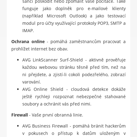
šanci poškodit nebo zpomalit vaše počítače. Také
funguje jako doplněk pro e-mailové klienty
(například Microsoft Outlook) a jako testovací
modul pro účty využívající protokoly POP3, SMTP a
IMAP.
Ochrana online
- pomáhá zaměstnancům pracovat a
prohlížet internet bez obav.
AVG LinkScanner Surf-Shield - aktivně prověřuje
každou webovou stránku těsně před tím, než na
ni přejdete, a zjistí-li cokoli podezřelého, zobrazí
varování.
AVG Online Shield - cloudová detekce dokáže
ještě rychleji rozpoznat nebezpečné stahované
soubory a ochránit vás před nimi.
Firewall
- Vaše první obranná linie.
AVG Business Firewall - pomáhá bránit hackerům
v pokusech o přístup k datům uloženým v