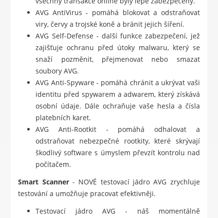
všechny transakce online byly lépe zabezpečeny.
AVG AntiVirus - pomáhá blokovat a odstraňovat
viry, červy a trojské koně a bránit jejich šíření.
AVG Self-Defense - další funkce zabezpečení, jež
zajišťuje ochranu před útoky malwaru, který se
snaží pozměnit, přejmenovat nebo smazat
soubory AVG.
AVG Anti-Spyware - pomáhá chránit a ukrývat vaši
identitu před spywarem a adwarem, který získává
osobní údaje. Dále ochraňuje vaše hesla a čísla
platebních karet.
AVG Anti-Rootkit - pomáhá odhalovat a
odstraňovat nebezpečné rootkity, které skrývají
škodlivý software s úmyslem převzít kontrolu nad
počítačem.
Smart Scanner
- NOVÉ testovací jádro AVG zrychluje
testování a umožňuje pracovat efektivněji.
Testovací jádro AVG - náš momentálně