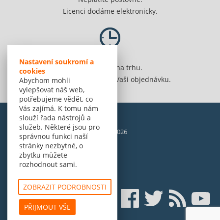
Licenci dodáme elektronicky.
Nastavení soukromí a
Jsme 20 let na trhu.
cookies
Spolehlivě vyřídíme Vaši objednávku.
Abychom mohli
vylepšovat náš web,
potřebujeme vědět, co
Vás zajímá. K tomu nám
slouží řada nástrojů a
služeb. Některé jsou pro
© Amenit Software Solutions, 1998 - 2026
správnou funkci naší
Powered by
nopCommerce
stránky nezbytné, o
zbytku můžete
rozhodnout sami.
ZOBRAZIT PODROBNOSTI
PŘIJMOUT VŠE