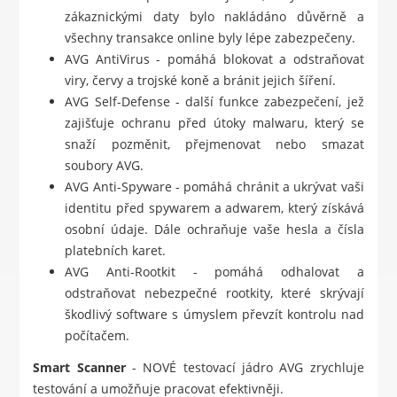
zákaznickými daty bylo nakládáno důvěrně a
všechny transakce online byly lépe zabezpečeny.
AVG AntiVirus - pomáhá blokovat a odstraňovat
viry, červy a trojské koně a bránit jejich šíření.
AVG Self-Defense - další funkce zabezpečení, jež
zajišťuje ochranu před útoky malwaru, který se
snaží pozměnit, přejmenovat nebo smazat
soubory AVG.
AVG Anti-Spyware - pomáhá chránit a ukrývat vaši
identitu před spywarem a adwarem, který získává
osobní údaje. Dále ochraňuje vaše hesla a čísla
platebních karet.
AVG Anti-Rootkit - pomáhá odhalovat a
odstraňovat nebezpečné rootkity, které skrývají
škodlivý software s úmyslem převzít kontrolu nad
počítačem.
Smart Scanner
- NOVÉ testovací jádro AVG zrychluje
testování a umožňuje pracovat efektivněji.