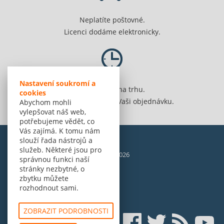
Neplatíte poštovné.
Licenci dodáme elektronicky.
Nastavení soukromí a
Jsme 20 let na trhu.
cookies
Spolehlivě vyřídíme Vaši objednávku.
Abychom mohli
vylepšovat náš web,
potřebujeme vědět, co
Vás zajímá. K tomu nám
slouží řada nástrojů a
služeb. Některé jsou pro
© Amenit Software Solutions, 1998 - 2026
správnou funkci naší
Powered by
nopCommerce
stránky nezbytné, o
zbytku můžete
rozhodnout sami.
ZOBRAZIT PODROBNOSTI