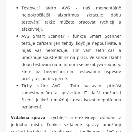
Testovací jádro AVG - náš momentálně
nejpokročilejší algoritmus zkracuje dobu
testování, takže můžete pracovat rychleji a
efektivněji.
AVG Smart Scanner - funkce Smart Scanner
testuje zařízení jen tehdy, když je nepoužíváte, a
nijak vás neomezuje. Tím vám šetří čas a
umožňuje soustředit se na práci. Ve snaze zkrátit
dobu testování na minimum se nezabývá soubory,
které již bezpečnostním testováním úspěšně
prošly a jsou bezpečné.
Tichý režim AVG - Toto nastavení přináší
zaměstnancům a správcům IT další možnosti
řízení, jelikož umožňuje deaktivovat nepotřebná
oznámení.
Vzdálená správa
- rychlejší a efektivnější ovládání z
jednoho místa. Funkce vzdálené správy umožňují
správci instalovat, aktualizovat a konfigurovat AVG na