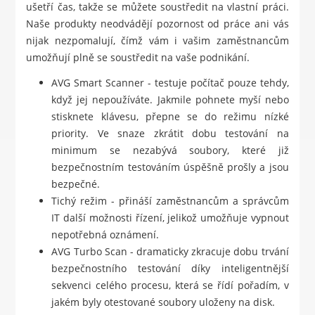
ušetří čas, takže se můžete soustředit na vlastní práci.
Naše produkty neodvádějí pozornost od práce ani vás
nijak nezpomalují, čímž vám i vašim zaměstnancům
umožňují plně se soustředit na vaše podnikání.
AVG Smart Scanner - testuje počítač pouze tehdy,
když jej nepoužíváte. Jakmile pohnete myší nebo
stisknete klávesu, přepne se do režimu nízké
priority. Ve snaze zkrátit dobu testování na
minimum se nezabývá soubory, které již
bezpečnostním testováním úspěšně prošly a jsou
bezpečné.
Tichý režim - přináší zaměstnancům a správcům
IT další možnosti řízení, jelikož umožňuje vypnout
nepotřebná oznámení.
AVG Turbo Scan - dramaticky zkracuje dobu trvání
bezpečnostního testování díky inteligentnější
sekvenci celého procesu, která se řídí pořadím, v
jakém byly otestované soubory uloženy na disk.