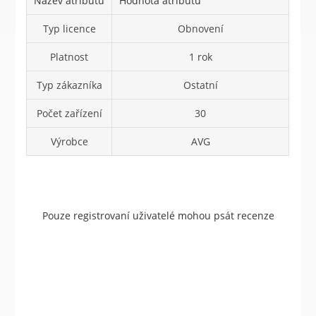
Název atributu
Hodnota atributu
Typ licence
Obnovení
Platnost
1 rok
Typ zákazníka
Ostatní
Počet zařízení
30
Výrobce
AVG
Pouze registrovaní uživatelé mohou psát recenze