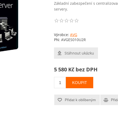
Základní zabezpečení s centralizov
servery.
Výrobce:
AVG
PN:
AVGES010U2R
Stáhnout ukázku
5 580 Kč bez DPH
KOUPIT
Přidat k oblíbeným
Přid