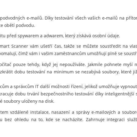
podvodných e-mailů. Díky testování všech vašich e-mailů na přít
ete obětí podvodu.
titu před spywarem a adwarem, který získává osobní údaje.
mart Scanner vám ušetří čas, takže se můžete soustředit na vlas
zpomalují, čímž vám i vašim zaměstnancům umožňují plně se soustř
čítač pouze tehdy, když jej nepoužíváte. Jakmile pohnete myší 
e zkrátit dobu testování na minimum se nezabývá soubory, které 
ncům a správcům IT další možnosti řízení, jelikož umožňuje vypno
acuje dobu trvání bezpečnostního testování díky inteligentnější s
é soubory uloženy na disk.
em vzdálené instalace, nasazení a správy e-mailových a souboro
 bez ohledu na to, kde se nacházíte. Zahrnuje integraci služ