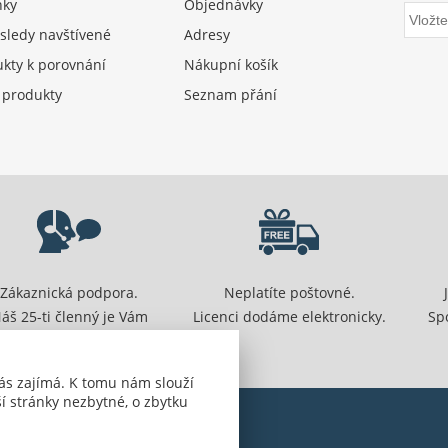
nky
Objednávky
sledy navštívené
Adresy
kty k porovnání
Nákupní košík
 produkty
Seznam přání
Zákaznická podpora.
Neplatíte poštovné.
áš 25-ti členný je Vám
Licenci dodáme elektronicky.
Sp
připraven pomoci.
ás zajímá. K tomu nám slouží
í stránky nezbytné, o zbytku