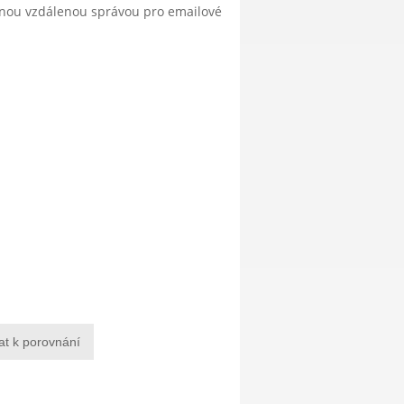
anou vzdálenou správou pro emailové
at k porovnání