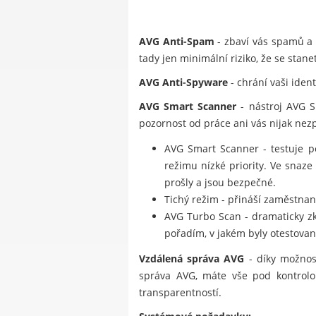
AVG Anti-Spam
- zbaví vás spamů a 
tady jen minimální riziko, že se stan
AVG Anti-Spyware
- chrání vaši iden
AVG Smart Scanner
- nástroj AVG S
pozornost od práce ani vás nijak ne
AVG Smart Scanner - testuje po
režimu nízké priority. Ve snaz
prošly a jsou bezpečné.
Tichý režim - přináší zaměstna
AVG Turbo Scan - dramaticky zkr
pořadím, v jakém byly otestovan
Vzdálená správa AVG
- díky možnost
správa AVG, máte vše pod kontrolou
transparentností.