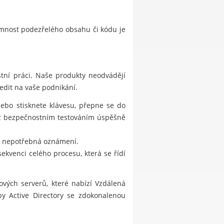
omnost podezřelého obsahu či kódu je
tní práci. Naše produkty neodvádějí
edit na vaše podnikání.
nebo stisknete klávesu, přepne se do
již bezpečnostním testováním úspěšně
ut nepotřebná oznámení.
ekvenci celého procesu, která se řídí
vých serverů, které nabízí Vzdálená
by Active Directory se zdokonalenou