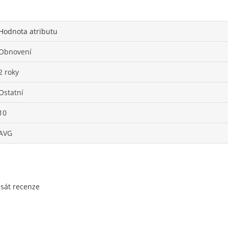
Hodnota atributu
Obnovení
2 roky
Ostatní
10
AVG
psát recenze