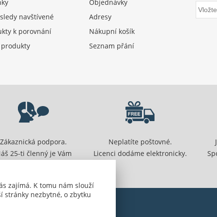
nky
Objednávky
sledy navštívené
Adresy
kty k porovnání
Nákupní košík
 produkty
Seznam přání
Zákaznická podpora.
Neplatíte poštovné.
áš 25-ti členný je Vám
Licenci dodáme elektronicky.
Sp
připraven pomoci.
ás zajímá. K tomu nám slouží
í stránky nezbytné, o zbytku