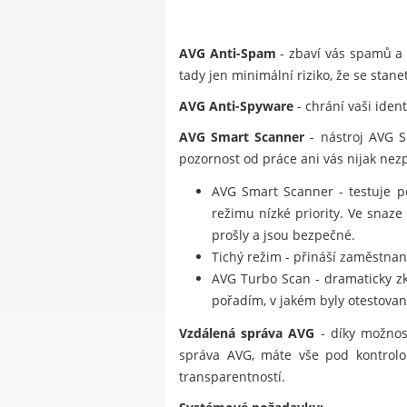
AVG Anti-Spam
- zbaví vás spamů a 
tady jen minimální riziko, že se stan
AVG Anti-Spyware
- chrání vaši iden
AVG Smart Scanner
- nástroj AVG S
pozornost od práce ani vás nijak ne
AVG Smart Scanner - testuje po
režimu nízké priority. Ve snaz
prošly a jsou bezpečné.
Tichý režim - přináší zaměstna
AVG Turbo Scan - dramaticky zkr
pořadím, v jakém byly otestovan
Vzdálená správa AVG
- díky možnost
správa AVG, máte vše pod kontrolou
transparentností.