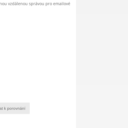
anou vzdálenou správou pro emailové
at k porovnání