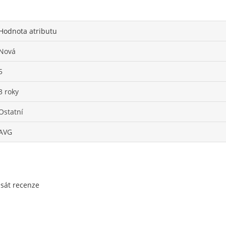
Hodnota atributu
Nová
5
3 roky
Ostatní
AVG
psát recenze