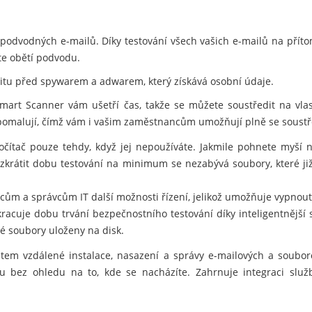
podvodných e-mailů. Díky testování všech vašich e-mailů na přít
ete obětí podvodu.
titu před spywarem a adwarem, který získává osobní údaje.
mart Scanner vám ušetří čas, takže se můžete soustředit na vlas
zpomalují, čímž vám i vašim zaměstnancům umožňují plně se soustř
čítač pouze tehdy, když jej nepoužíváte. Jakmile pohnete myší 
e zkrátit dobu testování na minimum se nezabývá soubory, které 
ncům a správcům IT další možnosti řízení, jelikož umožňuje vypno
acuje dobu trvání bezpečnostního testování díky inteligentnější s
é soubory uloženy na disk.
em vzdálené instalace, nasazení a správy e-mailových a souboro
 bez ohledu na to, kde se nacházíte. Zahrnuje integraci služ