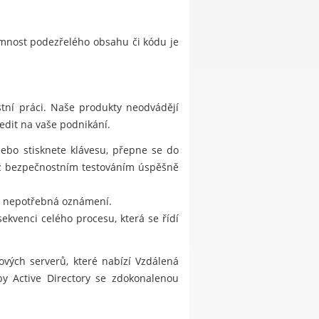
omnost podezřelého obsahu či kódu je
tní práci. Naše produkty neodvádějí
edit na vaše podnikání.
nebo stisknete klávesu, přepne se do
již bezpečnostním testováním úspěšně
ut nepotřebná oznámení.
ekvenci celého procesu, která se řídí
vých serverů, které nabízí Vzdálená
by Active Directory se zdokonalenou