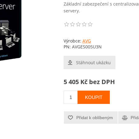
Základní zabezpečení s centralizov
servery.
Výrobce:
AVG
PN:
AVGES005U3N
Stáhnout ukázku
5 405 Kč bez DPH
KOUPIT
Přidat k oblíbeným
Přid