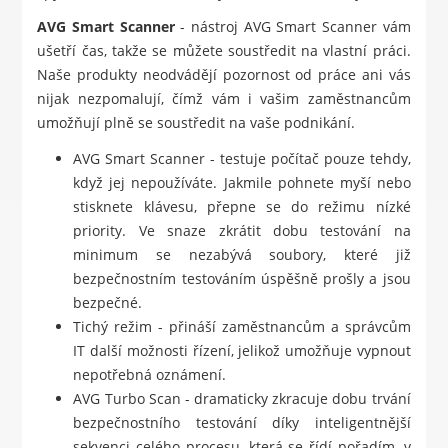
AVG Smart Scanner
- nástroj AVG Smart Scanner vám
ušetří čas, takže se můžete soustředit na vlastní práci.
Naše produkty neodvádějí pozornost od práce ani vás
nijak nezpomalují, čímž vám i vašim zaměstnancům
umožňují plně se soustředit na vaše podnikání.
AVG Smart Scanner - testuje počítač pouze tehdy,
když jej nepoužíváte. Jakmile pohnete myší nebo
stisknete klávesu, přepne se do režimu nízké
priority. Ve snaze zkrátit dobu testování na
minimum se nezabývá soubory, které již
bezpečnostním testováním úspěšně prošly a jsou
bezpečné.
Tichý režim - přináší zaměstnancům a správcům
IT další možnosti řízení, jelikož umožňuje vypnout
nepotřebná oznámení.
AVG Turbo Scan - dramaticky zkracuje dobu trvání
bezpečnostního testování díky inteligentnější
sekvenci celého procesu, která se řídí pořadím, v