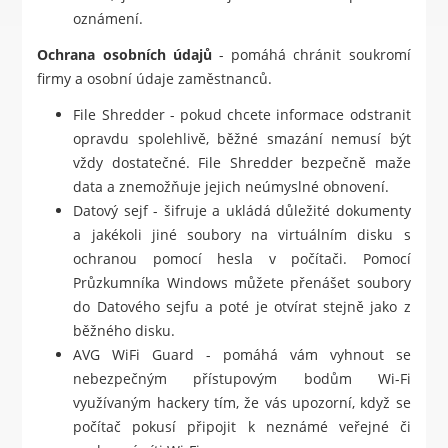
oznámení.
Ochrana osobních údajů
- pomáhá chránit soukromí
firmy a osobní údaje zaměstnanců.
File Shredder - pokud chcete informace odstranit
opravdu spolehlivě, běžné smazání nemusí být
vždy dostatečné. File Shredder bezpečně maže
data a znemožňuje jejich neúmyslné obnovení.
Datový sejf - šifruje a ukládá důležité dokumenty
a jakékoli jiné soubory na virtuálním disku s
ochranou pomocí hesla v počítači. Pomocí
Průzkumníka Windows můžete přenášet soubory
do Datového sejfu a poté je otvírat stejně jako z
běžného disku.
AVG WiFi Guard - pomáhá vám vyhnout se
nebezpečným přístupovým bodům Wi-Fi
využívaným hackery tím, že vás upozorní, když se
počítač pokusí připojit k neznámé veřejné či