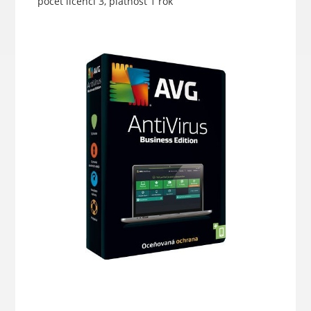
počet licencí 3, platnost 1 rok