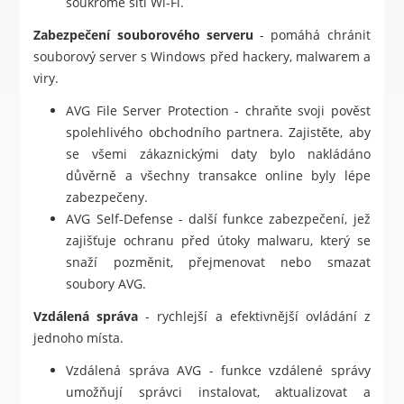
soukromé síti Wi-Fi.
Zabezpečení souborového serveru
- pomáhá chránit
souborový server s Windows před hackery, malwarem a
viry.
AVG File Server Protection - chraňte svoji pověst
spolehlivého obchodního partnera. Zajistěte, aby
se všemi zákaznickými daty bylo nakládáno
důvěrně a všechny transakce online byly lépe
zabezpečeny.
AVG Self-Defense - další funkce zabezpečení, jež
zajišťuje ochranu před útoky malwaru, který se
snaží pozměnit, přejmenovat nebo smazat
soubory AVG.
Vzdálená správa
- rychlejší a efektivnější ovládání z
jednoho místa.
Vzdálená správa AVG - funkce vzdálené správy
umožňují správci instalovat, aktualizovat a