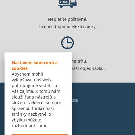
Neplatíte poštovné.
Licenci dodáme elektronicky.
Jsme 20 let na trhu.
Nastavení soukromí a
cookies
Spolehlivě vyřídíme Vaši objednávku.
Abychom mohli
vylepšovat náš web,
potřebujeme vědět, co
Vás zajímá. K tomu nám
slouží řada nástrojů a
© Amenit Software Solutions, 1998 - 2026
služeb. Některé jsou pro
Powered by
nopCommerce
správnou funkci naší
stránky nezbytné, o
zbytku můžete
rozhodnout sami.