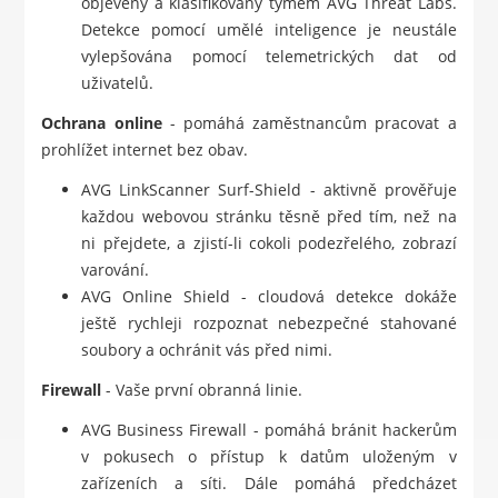
objeveny a klasifikovány týmem AVG Threat Labs.
Detekce pomocí umělé inteligence je neustále
vylepšována pomocí telemetrických dat od
uživatelů.
Ochrana online
- pomáhá zaměstnancům pracovat a
prohlížet internet bez obav.
AVG LinkScanner Surf-Shield - aktivně prověřuje
každou webovou stránku těsně před tím, než na
ni přejdete, a zjistí-li cokoli podezřelého, zobrazí
varování.
AVG Online Shield - cloudová detekce dokáže
ještě rychleji rozpoznat nebezpečné stahované
soubory a ochránit vás před nimi.
Firewall
- Vaše první obranná linie.
AVG Business Firewall - pomáhá bránit hackerům
v pokusech o přístup k datům uloženým v
zařízeních a síti. Dále pomáhá předcházet