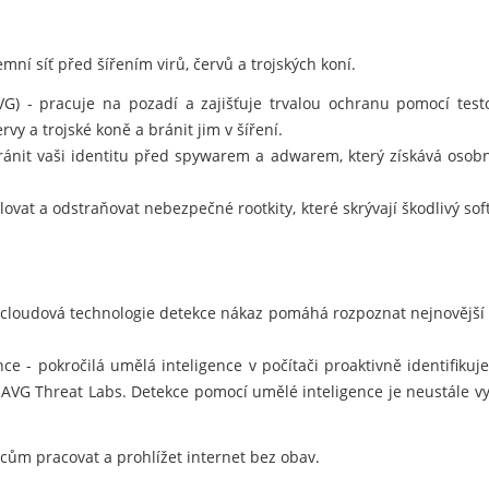
mní síť před šířením virů, červů a trojských koní.
AVG) - pracuje na pozadí a zajišťuje trvalou ochranu pomocí te
rvy a trojské koně a bránit jim v šíření.
nit vaši identitu před spywarem a adwarem, který získává osobn
ovat a odstraňovat nebezpečné rootkity, které skrývají škodlivý so
 cloudová technologie detekce nákaz pomáhá rozpoznat nejnovější
e - pokročilá umělá inteligence v počítači proaktivně identifiku
 AVG Threat Labs. Detekce pomocí umělé inteligence je neustále v
m pracovat a prohlížet internet bez obav.