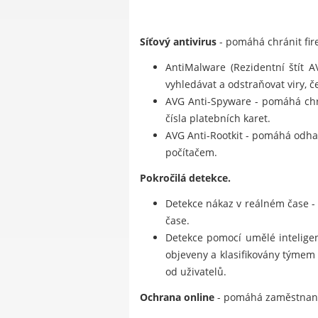
Síťový antivirus
- pomáhá chránit fire
AntiMalware (Rezidentní štít 
vyhledávat a odstraňovat viry, če
AVG Anti-Spyware - pomáhá chrá
čísla platebních karet.
AVG Anti-Rootkit - pomáhá odhal
počítačem.
Pokročilá detekce.
Detekce nákaz v reálném čase -
čase.
Detekce pomocí umělé inteligenc
objeveny a klasifikovány týmem
od uživatelů.
Ochrana online
- pomáhá zaměstnanců