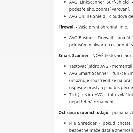
AVG LinkScanner Surf-Shield -
podezřelého, zobrazí varování.
AVG Online Shield - cloudová de
Firewall
- Vaše první obranná linie.
AVG Business Firewall - pomáhá
pokusům malwaru o ovládnutí sto
Smart Scanner
- NOVÉ testovací jádro
Testovací jádro AVG - momentálně
AVG Smart Scanner - funkce Smar
umožňuje soustředit se na prác
úspěšně prošly a jsou bezpečné
Tichý režim AVG - toto zvláštn
nepotřebná oznámení.
Ochrana osobních údajů
- pomáhá ch
File Shredder - pokud chcete 
bezpečně maže data a znemožňu