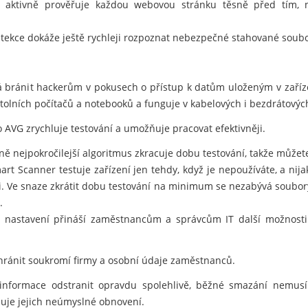
 aktivně prověřuje každou webovou stránku těsně před tím, než
tekce dokáže ještě rychleji rozpoznat nebezpečné stahované soubo
 bránit hackerům v pokusech o přístup k datům uloženým v zaříz
lních počítačů a notebooků a funguje v kabelových i bezdrátových
 AVG zrychluje testování a umožňuje pracovat efektivněji.
 nejpokročilejší algoritmus zkracuje dobu testování, takže můžete 
t Scanner testuje zařízení jen tehdy, když je nepoužíváte, a nij
i. Ve snaze zkrátit dobu testování na minimum se nezabývá soubory
.
í nastavení přináší zaměstnancům a správcům IT další možnosti 
ránit soukromí firmy a osobní údaje zaměstnanců.
informace odstranit opravdu spolehlivě, běžné smazání nemusí
je jejich neúmyslné obnovení.