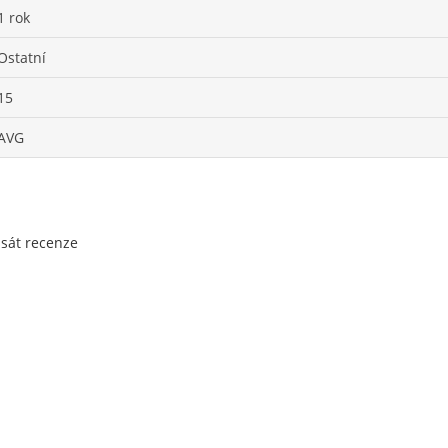
1 rok
Ostatní
15
AVG
psát recenze