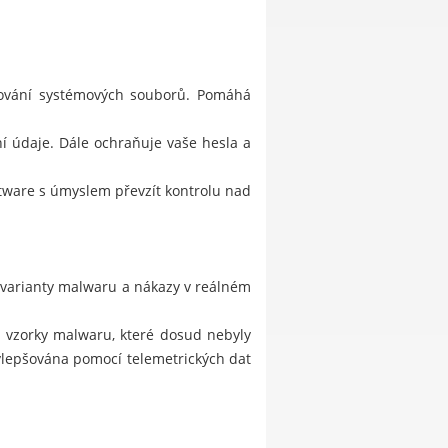
stování systémových souborů. Pomáhá
í údaje. Dále ochraňuje vaše hesla a
ftware s úmyslem převzít kontrolu nad
 varianty malwaru a nákazy v reálném
je vzorky malwaru, které dosud nebyly
ylepšována pomocí telemetrických dat