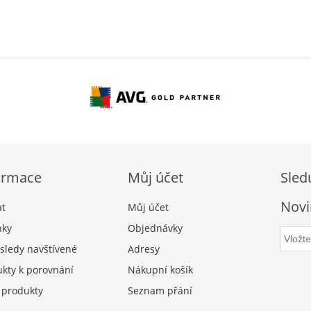
ormace
Můj účet
Sled
Novi
at
Můj účet
nky
Objednávky
sledy navštívené
Adresy
kty k porovnání
Nákupní košík
 produkty
Seznam přání