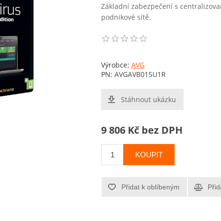
Základní zabezpečení s centralizov
podnikové sítě.
Výrobce:
AVG
PN:
AVGAVB015U1R
Stáhnout ukázku
9 806 Kč bez DPH
KOUPIT
Přidat k oblíbeným
Přid