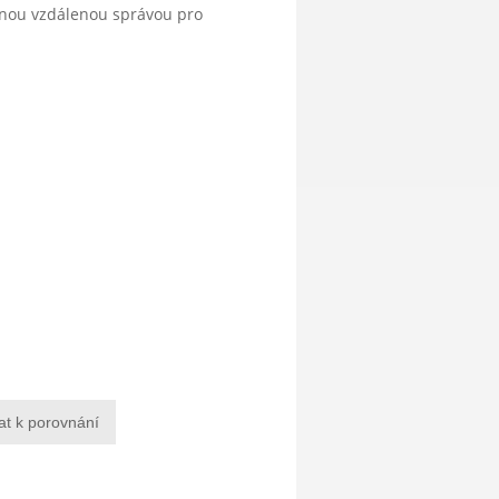
anou vzdálenou správou pro
at k porovnání