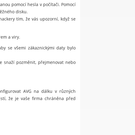
hranou pomocí hesla v počítači. Pomocí
běžného disku.
kery tím, že vás upozorní, když se
em a viry.
 aby se všemi zákaznickými daty bylo
 se snaží pozměnit, přejmenovat nebo
konfigurovat AVG na dálku v různých
istí, že je vaše firma chráněna před