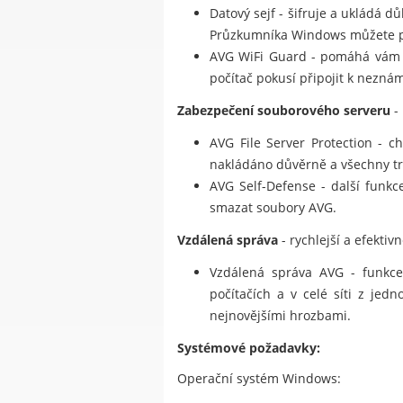
Datový sejf - šifruje a ukládá 
Průzkumníka Windows můžete pře
AVG WiFi Guard - pomáhá vám 
počítač pokusí připojit k neznám
Zabezpečení souborového serveru
-
AVG File Server Protection - c
nakládáno důvěrně a všechny tr
AVG Self-Defense - další funkc
smazat soubory AVG.
Vzdálená správa
- rychlejší a efektiv
Vzdálená správa AVG - funkce 
počítačích a v celé síti z jed
nejnovějšími hrozbami.
Systémové požadavky:
Operační systém Windows: