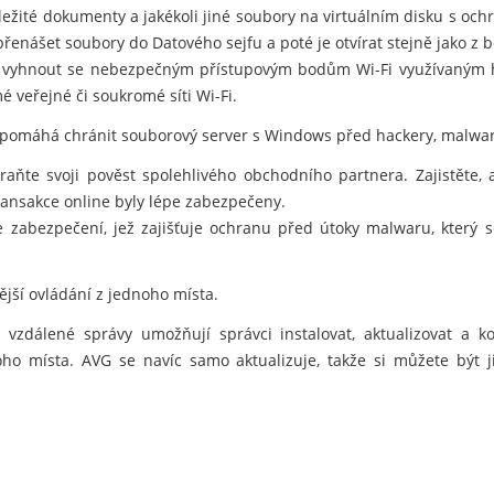
důležité dokumenty a jakékoli jiné soubory na virtuálním disku s oc
nášet soubory do Datového sejfu a poté je otvírat stejně jako z 
vyhnout se nebezpečným přístupovým bodům Wi-Fi využívaným hac
é veřejné či soukromé síti Wi-Fi.
 pomáhá chránit souborový server s Windows před hackery, malwar
hraňte svoji pověst spolehlivého obchodního partnera. Zajistěte,
ansakce online byly lépe zabezpečeny.
e zabezpečení, jež zajišťuje ochranu před útoky malwaru, který
nější ovládání z jednoho místa.
vzdálené správy umožňují správci instalovat, aktualizovat a 
noho místa. AVG se navíc samo aktualizuje, takže si můžete být j