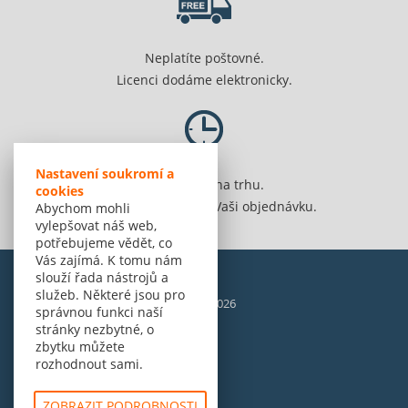
Neplatíte poštovné.
Licenci dodáme elektronicky.
Nastavení soukromí a
Jsme 20 let na trhu.
cookies
Spolehlivě vyřídíme Vaši objednávku.
Abychom mohli
vylepšovat náš web,
potřebujeme vědět, co
Vás zajímá. K tomu nám
slouží řada nástrojů a
služeb. Některé jsou pro
© Amenit Software Solutions, 1998 - 2026
správnou funkci naší
Powered by
nopCommerce
stránky nezbytné, o
zbytku můžete
rozhodnout sami.
ZOBRAZIT PODROBNOSTI