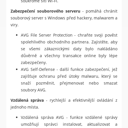
soukromé síti Wi-Fi.
Zabezpečení souborového serveru
- pomáhá chránit
souborový server s Windows před hackery, malwarem a
viry.
AVG File Server Protection - chraňte svoji pověst
spolehlivého obchodního partnera. Zajistěte, aby
se všemi zákaznickými daty bylo nakládáno
důvěrně a všechny transakce online byly lépe
zabezpečeny.
AVG Self-Defense - další funkce zabezpečení, jež
zajišťuje ochranu před útoky malwaru, který se
snaží pozměnit, přejmenovat nebo smazat
soubory AVG.
Vzdálená správa
- rychlejší a efektivnější ovládání z
jednoho místa.
Vzdálená správa AVG - funkce vzdálené správy
umožňují správci instalovat, aktualizovat a