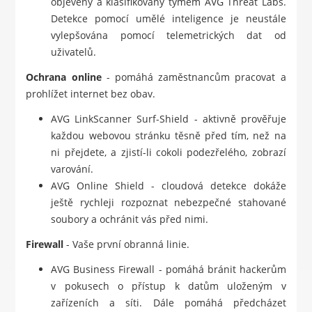
objeveny a klasifikovány týmem AVG Threat Labs.
Detekce pomocí umělé inteligence je neustále
vylepšována pomocí telemetrických dat od
uživatelů.
Ochrana online
- pomáhá zaměstnancům pracovat a
prohlížet internet bez obav.
AVG LinkScanner Surf-Shield - aktivně prověřuje
každou webovou stránku těsně před tím, než na
ni přejdete, a zjistí-li cokoli podezřelého, zobrazí
varování.
AVG Online Shield - cloudová detekce dokáže
ještě rychleji rozpoznat nebezpečné stahované
soubory a ochránit vás před nimi.
Firewall
- Vaše první obranná linie.
AVG Business Firewall - pomáhá bránit hackerům
v pokusech o přístup k datům uloženým v
zařízeních a síti. Dále pomáhá předcházet