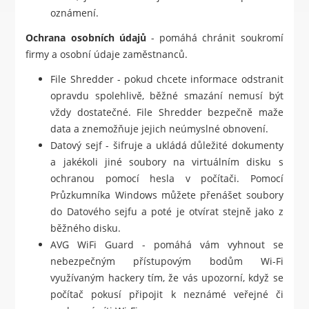
oznámení.
Ochrana osobních údajů
- pomáhá chránit soukromí
firmy a osobní údaje zaměstnanců.
File Shredder - pokud chcete informace odstranit
opravdu spolehlivě, běžné smazání nemusí být
vždy dostatečné. File Shredder bezpečně maže
data a znemožňuje jejich neúmyslné obnovení.
Datový sejf - šifruje a ukládá důležité dokumenty
a jakékoli jiné soubory na virtuálním disku s
ochranou pomocí hesla v počítači. Pomocí
Průzkumníka Windows můžete přenášet soubory
do Datového sejfu a poté je otvírat stejně jako z
běžného disku.
AVG WiFi Guard - pomáhá vám vyhnout se
nebezpečným přístupovým bodům Wi-Fi
využívaným hackery tím, že vás upozorní, když se
počítač pokusí připojit k neznámé veřejné či