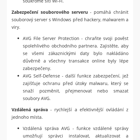
soukromé síti Wi-Fi.
Zabezpečení souborového serveru
- pomáhá chránit
souborový server s Windows před hackery, malwarem a
viry.
AVG File Server Protection - chraňte svoji pověst
spolehlivého obchodního partnera. Zajistěte, aby
se všemi zákaznickými daty bylo nakládáno
důvěrně a všechny transakce online byly lépe
zabezpečeny.
AVG Self-Defense - další funkce zabezpečení, jež
zajišťuje ochranu před útoky malwaru, který se
snaží pozměnit, přejmenovat nebo smazat
soubory AVG.
Vzdálená správa
- rychlejší a efektivnější ovládání z
jednoho místa.
Vzdálená správa AVG - funkce vzdálené správy
umožňují správci instalovat, aktualizovat a