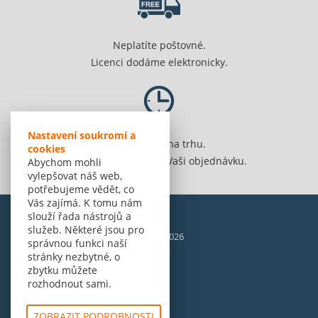
Neplatíte poštovné.
Licenci dodáme elektronicky.
Nastavení soukromí a
Jsme 20 let na trhu.
cookies
Spolehlivě vyřídíme Vaši objednávku.
Abychom mohli
vylepšovat náš web,
potřebujeme vědět, co
Vás zajímá. K tomu nám
slouží řada nástrojů a
služeb. Některé jsou pro
© Amenit Software Solutions, 1998 - 2026
správnou funkci naší
Powered by
nopCommerce
stránky nezbytné, o
zbytku můžete
rozhodnout sami.
ZOBRAZIT PODROBNOSTI