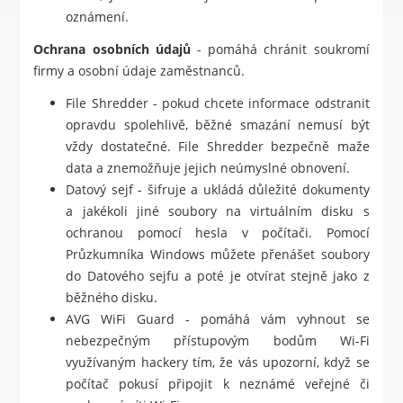
oznámení.
Ochrana osobních údajů
- pomáhá chránit soukromí
firmy a osobní údaje zaměstnanců.
File Shredder - pokud chcete informace odstranit
opravdu spolehlivě, běžné smazání nemusí být
vždy dostatečné. File Shredder bezpečně maže
data a znemožňuje jejich neúmyslné obnovení.
Datový sejf - šifruje a ukládá důležité dokumenty
a jakékoli jiné soubory na virtuálním disku s
ochranou pomocí hesla v počítači. Pomocí
Průzkumníka Windows můžete přenášet soubory
do Datového sejfu a poté je otvírat stejně jako z
běžného disku.
AVG WiFi Guard - pomáhá vám vyhnout se
nebezpečným přístupovým bodům Wi-Fi
využívaným hackery tím, že vás upozorní, když se
počítač pokusí připojit k neznámé veřejné či