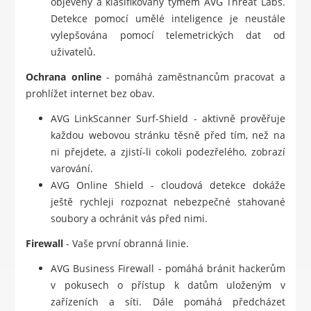
objeveny a klasifikovány týmem AVG Threat Labs.
Detekce pomocí umělé inteligence je neustále
vylepšována pomocí telemetrických dat od
uživatelů.
Ochrana online
- pomáhá zaměstnancům pracovat a
prohlížet internet bez obav.
AVG LinkScanner Surf-Shield - aktivně prověřuje
každou webovou stránku těsně před tím, než na
ni přejdete, a zjistí-li cokoli podezřelého, zobrazí
varování.
AVG Online Shield - cloudová detekce dokáže
ještě rychleji rozpoznat nebezpečné stahované
soubory a ochránit vás před nimi.
Firewall
- Vaše první obranná linie.
AVG Business Firewall - pomáhá bránit hackerům
v pokusech o přístup k datům uloženým v
zařízeních a síti. Dále pomáhá předcházet